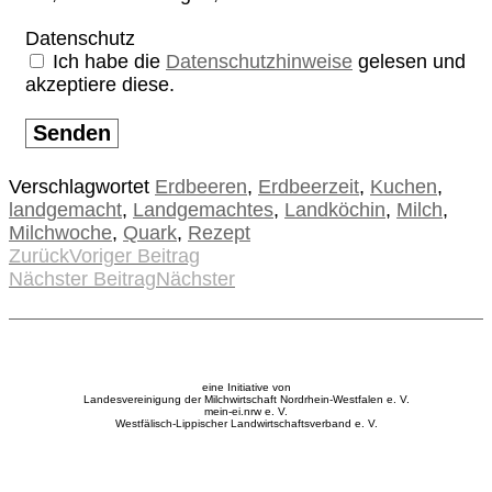
Datenschutz
Ich habe die
Datenschutzhinweise
gelesen und
akzeptiere diese.
Senden
Verschlagwortet
Erdbeeren
,
Erdbeerzeit
,
Kuchen
,
landgemacht
,
Landgemachtes
,
Landköchin
,
Milch
,
Milchwoche
,
Quark
,
Rezept
Zurück
Voriger Beitrag
Nächster Beitrag
Nächster
eine Initiative von
Landesvereinigung der Milchwirtschaft Nordrhein-Westfalen e. V.
mein-ei.nrw e. V.
Westfälisch-Lippischer Landwirtschaftsverband e. V.