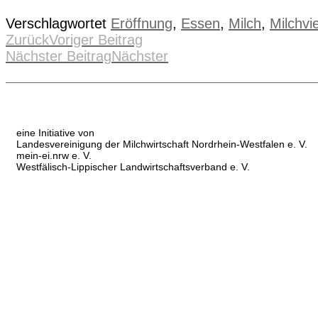
Verschlagwortet
Eröffnung
,
Essen
,
Milch
,
Milchvi
Zurück
Voriger Beitrag
Nächster Beitrag
Nächster
eine Initiative von
Landesvereinigung der Milchwirtschaft Nordrhein-Westfalen e. V.
mein-ei.nrw e. V.
Westfälisch-Lippischer Landwirtschaftsverband e. V.