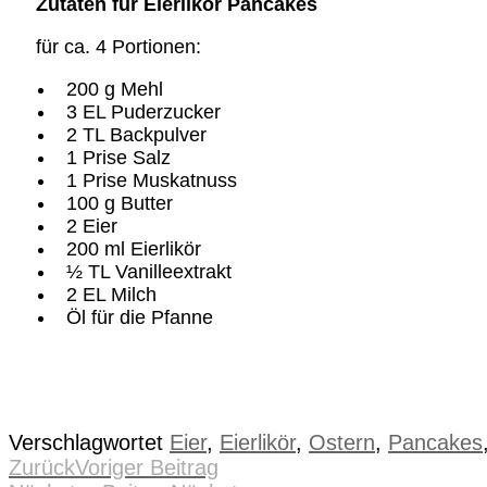
Zutaten für Eierlikör Pancakes
für ca. 4 Portionen:
200 g Mehl
3 EL Puderzucker
2 TL Backpulver
1 Prise Salz
1 Prise Muskatnuss
100 g Butter
2 Eier
200 ml Eierlikör
½ TL Vanilleextrakt
2 EL Milch
Öl für die Pfanne
Verschlagwortet
Eier
,
Eierlikör
,
Ostern
,
Pancakes
Zurück
Voriger Beitrag