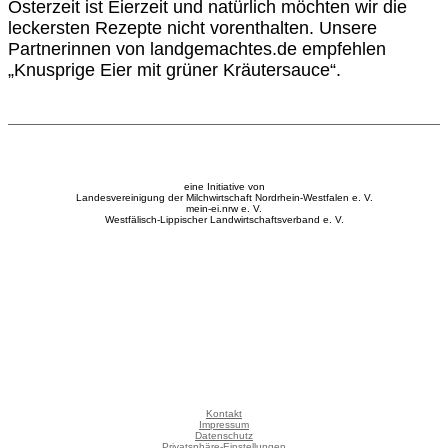
Osterzeit ist Eierzeit und natürlich möchten wir die
leckersten Rezepte nicht vorenthalten. Unsere
Partnerinnen von landgemachtes.de empfehlen
„Knusprige Eier mit grüner Kräutersauce“.
eine Initiative von
Landesvereinigung der Milchwirtschaft Nordrhein-Westfalen e. V.
mein-ei.nrw e. V.
Westfälisch-Lippischer Landwirtschaftsverband e. V.
Kontakt
Impressum
Datenschutz
Privatsphäre-Einstellungen