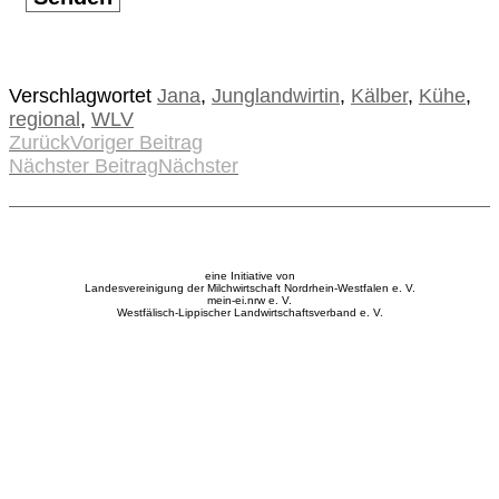
Verschlagwortet
Jana
,
Junglandwirtin
,
Kälber
,
Kühe
,
regional
,
WLV
Zurück
Voriger Beitrag
Nächster Beitrag
Nächster
eine Initiative von
Landesvereinigung der Milchwirtschaft Nordrhein-Westfalen e. V.
mein-ei.nrw e. V.
Westfälisch-Lippischer Landwirtschaftsverband e. V.