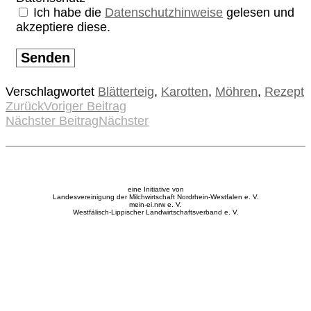
Ich habe die
Datenschutzhinweise
gelesen und
akzeptiere diese.
Senden
Verschlagwortet
Blätterteig
,
Karotten
,
Möhren
,
Rezept
Zurück
Voriger Beitrag
Nächster Beitrag
Nächster
eine Initiative von
Landesvereinigung der Milchwirtschaft Nordrhein-Westfalen e. V.
mein-ei.nrw e. V.
Westfälisch-Lippischer Landwirtschaftsverband e. V.